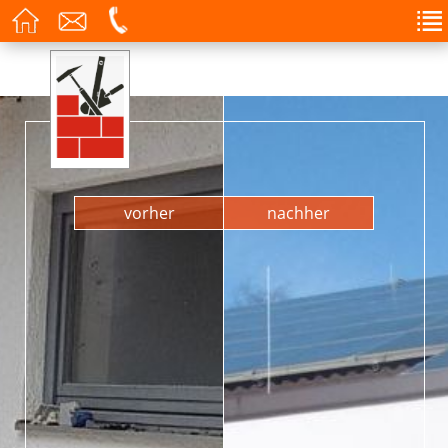
vorher
nachher